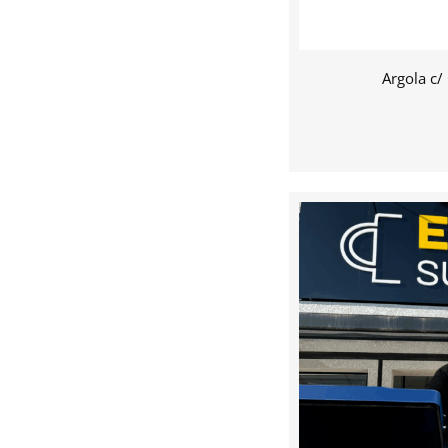
Argola c