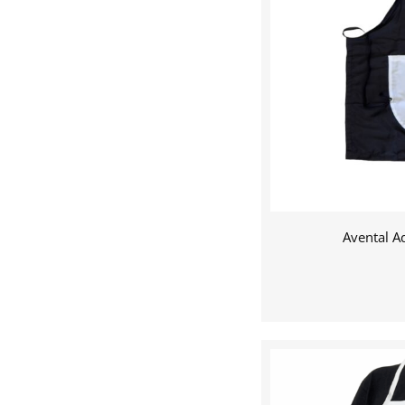
Avental A