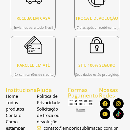
RECEBA EM CASA
TROCA E DEVOLUÇÃO
Enviamos para todo Brasil
7 dias após o recebimento
PARCELE EM ATÉ
SITE 100% SEGURO
12x com cartões de credito
Seus dados estão protegidos
Institucional
Ajuda
Formas
Nossas
Pagamento
Redes
Home
Política de
Todos
Privacidade
produtos
Solicitação
Contato
de troca ou
Como
devolução
estampar
contato@emporiosublimacao.com.br