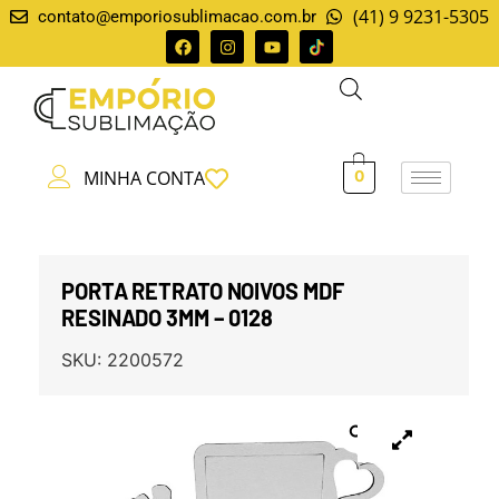
(41) 9 9231-5305
contato@emporiosublimacao.com.br
MINHA CONTA
0
PORTA RETRATO NOIVOS MDF
RESINADO 3MM – 0128
SKU:
2200572