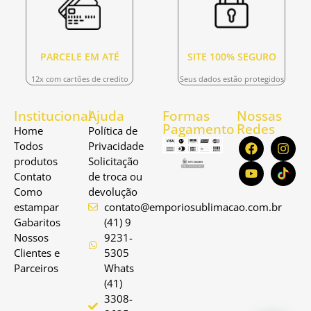
PARCELE EM ATÉ
SITE 100% SEGURO
12x com cartões de credito
Seus dados estão protegidos
Institucional
Ajuda
Formas
Nossas
Pagamento
Redes
Home
Política de
Todos
Privacidade
produtos
Solicitação
Contato
de troca ou
Como
devolução
estampar
contato@emporiosublimacao.com.br
Gabaritos
(41) 9
Nossos
9231-
Clientes e
5305
Parceiros
Whats
(41)
3308-