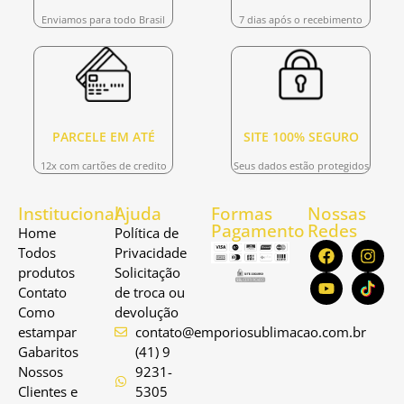
Enviamos para todo Brasil
7 dias após o recebimento
PARCELE EM ATÉ
SITE 100% SEGURO
12x com cartões de credito
Seus dados estão protegidos
Institucional
Ajuda
Formas
Nossas
Pagamento
Redes
Home
Política de
Todos
Privacidade
produtos
Solicitação
Contato
de troca ou
Como
devolução
estampar
contato@emporiosublimacao.com.br
Gabaritos
(41) 9
Nossos
9231-
Clientes e
5305