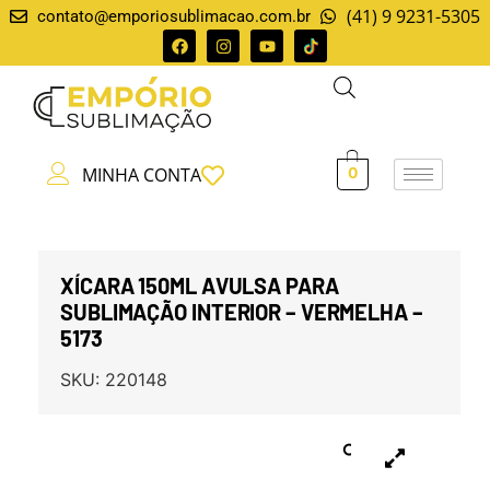
(41) 9 9231-5305
contato@emporiosublimacao.com.br
MINHA CONTA
0
XÍCARA 150ML AVULSA PARA
SUBLIMAÇÃO INTERIOR – VERMELHA –
5173
SKU:
220148