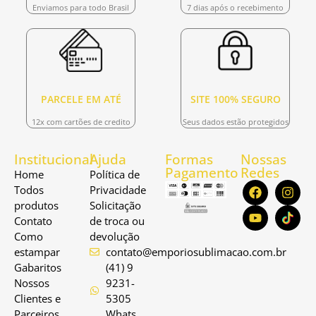
Enviamos para todo Brasil
7 dias após o recebimento
PARCELE EM ATÉ
SITE 100% SEGURO
12x com cartões de credito
Seus dados estão protegidos
Institucional
Ajuda
Formas
Nossas
Pagamento
Redes
Home
Política de
Todos
Privacidade
produtos
Solicitação
Contato
de troca ou
Como
devolução
estampar
contato@emporiosublimacao.com.br
Gabaritos
(41) 9
Nossos
9231-
Clientes e
5305
Parceiros
Whats