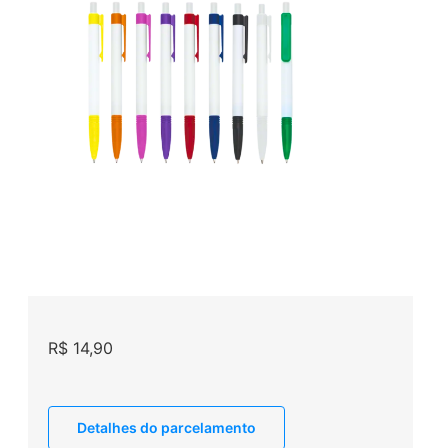
R$
14,90
Detalhes do parcelamento