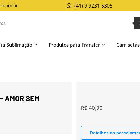
(41) 9 9231-5305
o.com.br
ara Sublimação
Produtos para Transfer
Camisetas
– AMOR SEM
R$
40,90
Detalhes do parcelame