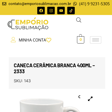
(41) 9 9231-5305
contato@emporiosublimacao.com.br
MINHA CONTA
0
CANECA CERÂMICA BRANCA 400ML –
2333
SKU:
143