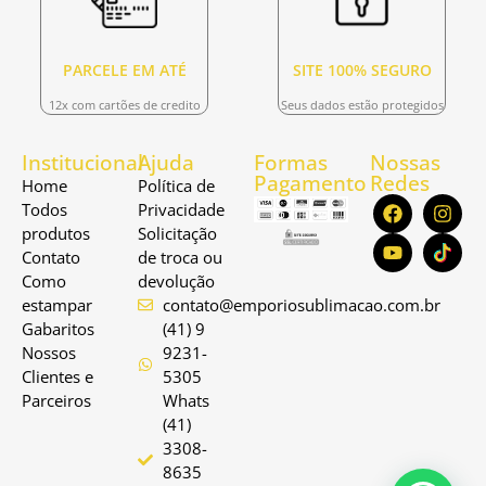
PARCELE EM ATÉ
SITE 100% SEGURO
12x com cartões de credito
Seus dados estão protegidos
Institucional
Ajuda
Formas
Nossas
Pagamento
Redes
Home
Política de
Todos
Privacidade
produtos
Solicitação
Contato
de troca ou
Como
devolução
estampar
contato@emporiosublimacao.com.br
Gabaritos
(41) 9
Nossos
9231-
Clientes e
5305
Parceiros
Whats
(41)
3308-
8635