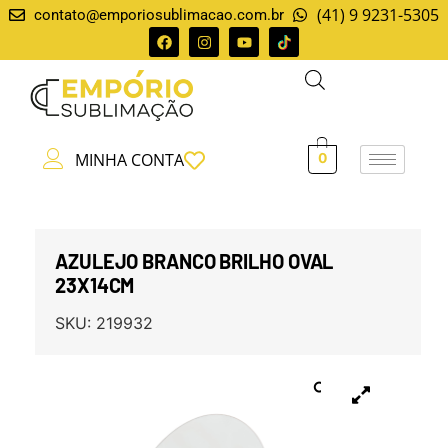
(41) 9 9231-5305
contato@emporiosublimacao.com.br
MINHA CONTA
0
AZULEJO BRANCO BRILHO OVAL
23X14CM
SKU:
219932