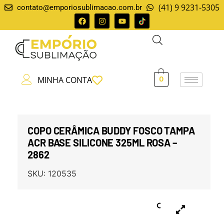
(41) 9 9231-5305
contato@emporiosublimacao.com.br
MINHA CONTA
0
COPO CERÂMICA BUDDY FOSCO TAMPA
ACR BASE SILICONE 325ML ROSA –
2862
SKU:
120535