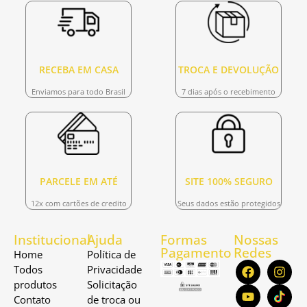
RECEBA EM CASA
TROCA E DEVOLUÇÃO
Enviamos para todo Brasil
7 dias após o recebimento
PARCELE EM ATÉ
SITE 100% SEGURO
12x com cartões de credito
Seus dados estão protegidos
Institucional
Ajuda
Formas
Nossas
Pagamento
Redes
Home
Política de
Todos
Privacidade
produtos
Solicitação
Contato
de troca ou