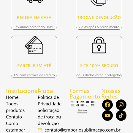
RECEBA EM CASA
TROCA E DEVOLUÇÃO
Enviamos para todo Brasil
7 dias após o recebimento
PARCELE EM ATÉ
SITE 100% SEGURO
12x com cartões de credito
Seus dados estão protegidos
Institucional
Ajuda
Formas
Nossas
Pagamento
Redes
Home
Política de
Todos
Privacidade
produtos
Solicitação
Contato
de troca ou
Como
devolução
estampar
contato@emporiosublimacao.com.br