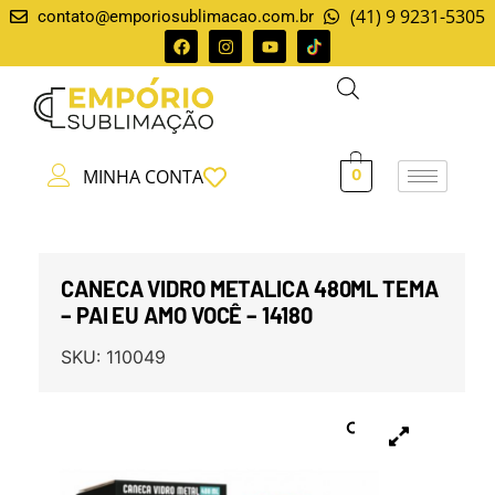
(41) 9 9231-5305
contato@emporiosublimacao.com.br
MINHA CONTA
0
CANECA VIDRO METALICA 480ML TEMA
– PAI EU AMO VOCÊ – 14180
SKU:
110049