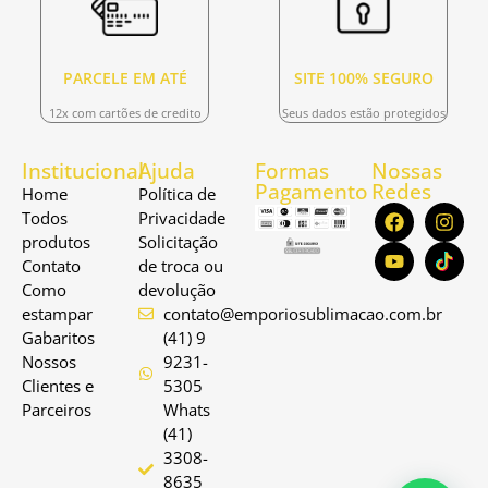
PARCELE EM ATÉ
SITE 100% SEGURO
12x com cartões de credito
Seus dados estão protegidos
Institucional
Ajuda
Formas
Nossas
Pagamento
Redes
Home
Política de
Todos
Privacidade
produtos
Solicitação
Contato
de troca ou
Como
devolução
estampar
contato@emporiosublimacao.com.br
Gabaritos
(41) 9
Nossos
9231-
Clientes e
5305
Parceiros
Whats
(41)
3308-
8635