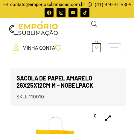
(41) 9 9231-5305
contato@emporiosublimacao.com.br
MINHA CONTA
0
SACOLA DE PAPEL AMARELO
26X25X12CM M – NOBELPACK
SKU:
110010