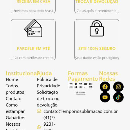
RECEBA EM CASA
TROCA E DEVOLUÇÃO
Enviamos para todo Brasil
7 dias após o recebimento
PARCELE EM ATÉ
SITE 100% SEGURO
12x com cartões de credito
Seus dados estão protegidos
Institucional
Ajuda
Formas
Nossas
Pagamento
Redes
Home
Política de
Todos
Privacidade
produtos
Solicitação
Contato
de troca ou
Como
devolução
estampar
contato@emporiosublimacao.com.br
Gabaritos
(41) 9
Nossos
9231-