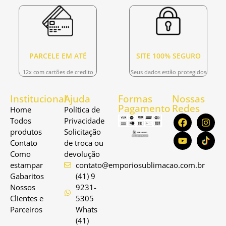
PARCELE EM ATÉ
SITE 100% SEGURO
12x com cartões de credito
Seus dados estão protegidos
Institucional
Ajuda
Formas
Nossas
Pagamento
Redes
Home
Política de
Todos
Privacidade
produtos
Solicitação
Contato
de troca ou
Como
devolução
estampar
contato@emporiosublimacao.com.br
Gabaritos
(41) 9
Nossos
9231-
Clientes e
5305
Parceiros
Whats
(41)