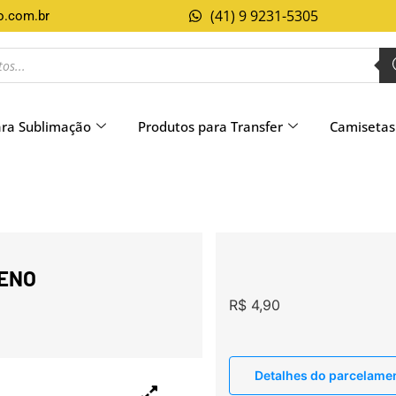
(41) 9 9231-5305
o.com.br
ara Sublimação
Produtos para Transfer
Camisetas
UENO
R$
4,90
Detalhes do parcelame