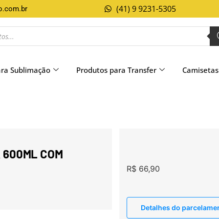
(41) 9 9231-5305
o.com.br
ara Sublimação
Produtos para Transfer
Camisetas
 600ML COM
R$
66,90
Detalhes do parcelame