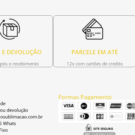
 E DEVOLUÇÃO
PARCELE EM ATÉ
após o recebimento
12x com cartões de credito
Formas Pagamento
ade
a ou devolução
osublimacao.com.br
5 Whats
Fixo