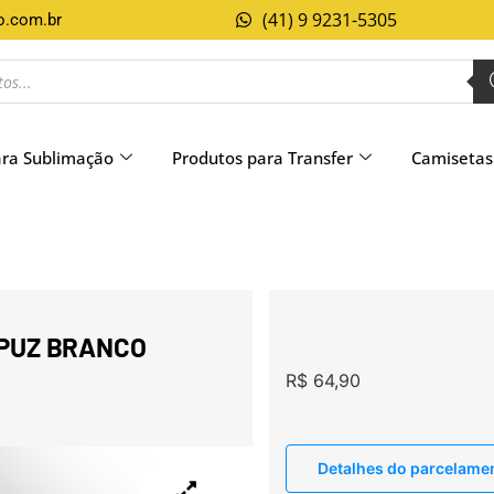
(41) 9 9231-5305
o.com.br
ara Sublimação
Produtos para Transfer
Camisetas
APUZ BRANCO
R$
64,90
Detalhes do parcelame