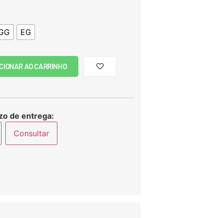
GG
EG
CIONAR AO CARRINHO
zo de entrega:
Consultar