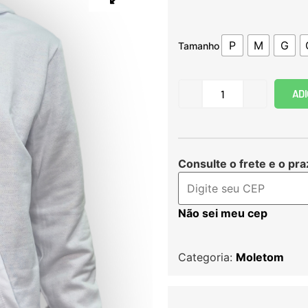
P
M
G
Tamanho
ADI
Consulte o frete e o pra
Não sei meu cep
Categoria:
Moletom