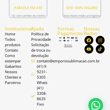
PARCELE EM ATÉ
SITE 100% SEGURO
12x com cartões de credito
Seus dados estão protegidos
Institucional
Ajuda
Formas
Nossas
Pagamento
Redes
Home
Política de
Todos
Privacidade
produtos
Solicitação
Contato
de troca ou
Como
devolução
estampar
contato@emporiosublimacao.com.br
Gabaritos
(41) 9
Nossos
9231-
Clientes e
5305
Parceiros
Whats
(41)
3308-
8635
Fixo