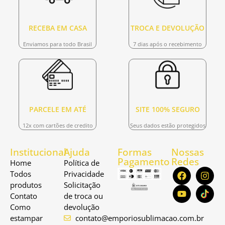
RECEBA EM CASA
TROCA E DEVOLUÇÃO
Enviamos para todo Brasil
7 dias após o recebimento
PARCELE EM ATÉ
SITE 100% SEGURO
12x com cartões de credito
Seus dados estão protegidos
Institucional
Ajuda
Formas
Nossas
Pagamento
Redes
Home
Política de
Todos
Privacidade
produtos
Solicitação
Contato
de troca ou
Como
devolução
estampar
contato@emporiosublimacao.com.br