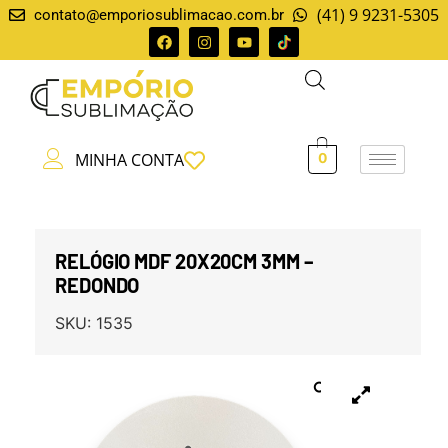
(41) 9 9231-5305
contato@emporiosublimacao.com.br
MINHA CONTA
0
RELÓGIO MDF 20X20CM 3MM –
REDONDO
SKU:
1535