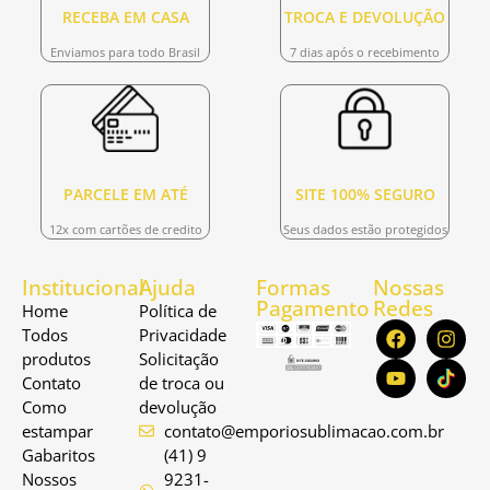
RECEBA EM CASA
TROCA E DEVOLUÇÃO
Enviamos para todo Brasil
7 dias após o recebimento
PARCELE EM ATÉ
SITE 100% SEGURO
12x com cartões de credito
Seus dados estão protegidos
Institucional
Ajuda
Formas
Nossas
Pagamento
Redes
Home
Política de
Todos
Privacidade
produtos
Solicitação
Contato
de troca ou
Como
devolução
estampar
contato@emporiosublimacao.com.br
Gabaritos
(41) 9
Nossos
9231-