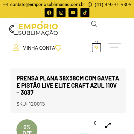
(41) 9 9231-5305
contato@emporiosublimacao.com.br
MINHA CONTA
0
PRENSA PLANA 38X38CM COM GAVETA
E PISTÃO LIVE ELITE CRAFT AZUL 110V
– 3037
SKU:
120013
0%
OFF