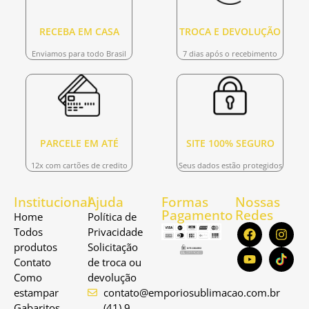
RECEBA EM CASA
TROCA E DEVOLUÇÃO
Enviamos para todo Brasil
7 dias após o recebimento
PARCELE EM ATÉ
SITE 100% SEGURO
12x com cartões de credito
Seus dados estão protegidos
Institucional
Ajuda
Formas
Nossas
Pagamento
Redes
Home
Política de
Todos
Privacidade
produtos
Solicitação
Contato
de troca ou
Como
devolução
estampar
contato@emporiosublimacao.com.br
Gabaritos
(41) 9