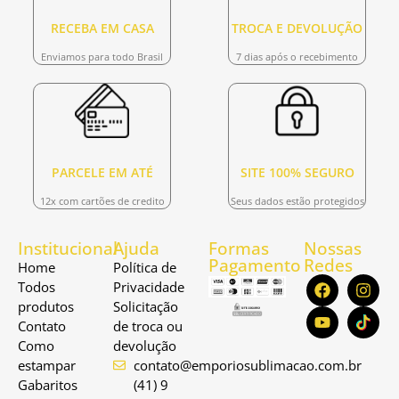
RECEBA EM CASA
TROCA E DEVOLUÇÃO
Enviamos para todo Brasil
7 dias após o recebimento
PARCELE EM ATÉ
SITE 100% SEGURO
12x com cartões de credito
Seus dados estão protegidos
Institucional
Ajuda
Formas
Nossas
Pagamento
Redes
Home
Política de
Todos
Privacidade
produtos
Solicitação
Contato
de troca ou
Como
devolução
estampar
contato@emporiosublimacao.com.br
Gabaritos
(41) 9