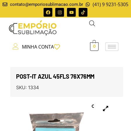
(41) 9 9231-5305
contato@emporiosublimacao.com.br
MINHA CONTA
0
POST-IT AZUL 45FLS 76X76MM
SKU:
1334