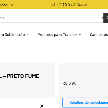
(41) 9 9231-5305
o.com.br
ara Sublimação
Produtos para Transfer
Camisetas
 – PRETO FUME
R$
6,90
Detalhes do parcelame