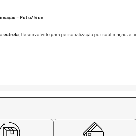
imação – Pct c/ 5 un
to
estrela
. Desenvolvido para personalização por sublimação, é 