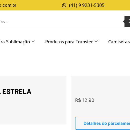
(41) 9 9231-5305
o.com.br
ara Sublimação
Produtos para Transfer
Camisetas
A ESTRELA
R$
12,90
Detalhes do parcelame