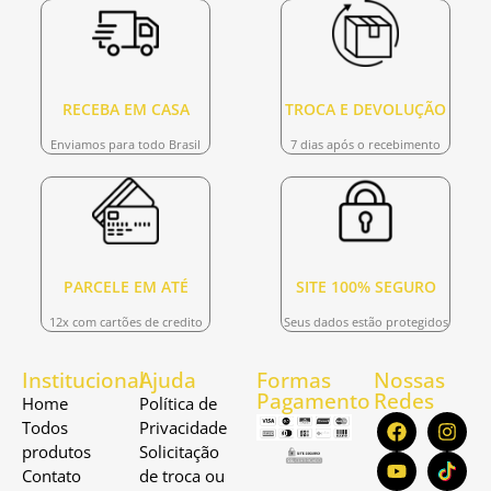
RECEBA EM CASA
TROCA E DEVOLUÇÃO
Enviamos para todo Brasil
7 dias após o recebimento
PARCELE EM ATÉ
SITE 100% SEGURO
12x com cartões de credito
Seus dados estão protegidos
Institucional
Ajuda
Formas
Nossas
Pagamento
Redes
Home
Política de
Todos
Privacidade
produtos
Solicitação
Contato
de troca ou