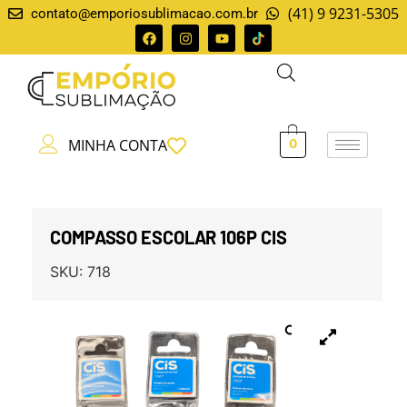
(41) 9 9231-5305
contato@emporiosublimacao.com.br
MINHA CONTA
0
COMPASSO ESCOLAR 106P CIS
SKU:
718