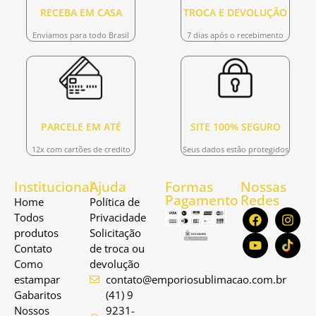
RECEBA EM CASA
TROCA E DEVOLUÇÃO
Enviamos para todo Brasil
7 dias após o recebimento
PARCELE EM ATÉ
SITE 100% SEGURO
12x com cartões de credito
Seus dados estão protegidos
Institucional
Ajuda
Formas
Nossas
Pagamento
Redes
Home
Política de
Todos
Privacidade
produtos
Solicitação
Contato
de troca ou
Como
devolução
estampar
contato@emporiosublimacao.com.br
Gabaritos
(41) 9
Nossos
9231-