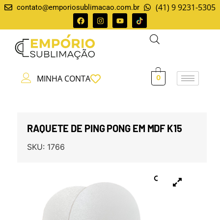
(41) 9 9231-5305
contato@emporiosublimacao.com.br
MINHA CONTA
0
RAQUETE DE PING PONG EM MDF K15
SKU:
1766