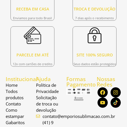
RECEBA EM CASA
TROCA E DEVOLUÇÃO
Enviamos para todo Brasil
7 dias após o recebimento
PARCELE EM ATÉ
SITE 100% SEGURO
12x com cartões de credito
Seus dados estão protegidos
Institucional
Ajuda
Formas
Nossas
Pagamento
Redes
Home
Política de
Todos
Privacidade
produtos
Solicitação
Contato
de troca ou
Como
devolução
estampar
contato@emporiosublimacao.com.br
Gabaritos
(41) 9