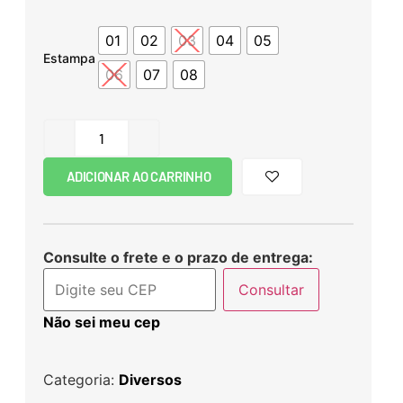
01
02
03
04
05
Estampa
06
07
08
ADICIONAR AO CARRINHO
Consulte o frete e o prazo de entrega:
Consultar
Não sei meu cep
Categoria:
Diversos