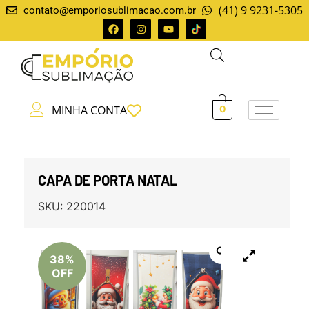
(41) 9 9231-5305
contato@emporiosublimacao.com.br
MINHA CONTA
0
CAPA DE PORTA NATAL
SKU:
220014
38%
OFF