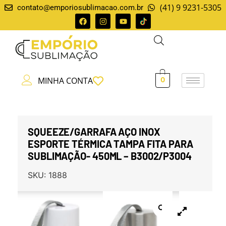
(41) 9 9231-5305
contato@emporiosublimacao.com.br
MINHA CONTA
0
SQUEEZE/GARRAFA AÇO INOX
ESPORTE TÉRMICA TAMPA FITA PARA
SUBLIMAÇÃO- 450ML – B3002/P3004
SKU:
1888