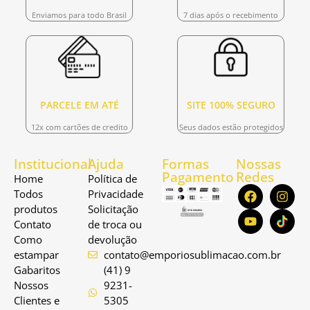
Enviamos para todo Brasil
7 dias após o recebimento
PARCELE EM ATÉ
SITE 100% SEGURO
12x com cartões de credito
Seus dados estão protegidos
Institucional
Ajuda
Formas
Nossas
Pagamento
Redes
Home
Política de
Todos
Privacidade
produtos
Solicitação
Contato
de troca ou
Como
devolução
estampar
contato@emporiosublimacao.com.br
Gabaritos
(41) 9
Nossos
9231-
Clientes e
5305