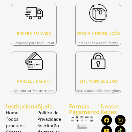
RECEBA EM CASA
TROCA E DEVOLUÇÃO
Enviamos para todo Brasil
7 dias após o recebimento
PARCELE EM ATÉ
SITE 100% SEGURO
12x com cartões de credito
Seus dados estão protegidos
Institucional
Ajuda
Formas
Nossas
Pagamento
Redes
Home
Política de
Todos
Privacidade
produtos
Solicitação