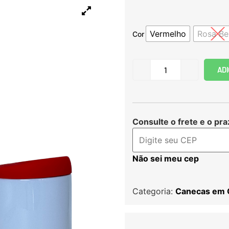
Vermelho
Rosa Be
Cor
ADI
Consulte o frete e o pra
Não sei meu cep
Categoria:
Canecas em 