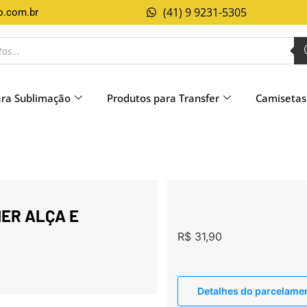
(41) 9 9231-5305
o.com.br
ara Sublimação
Produtos para Transfer
Camisetas
ER ALÇA E
R$
31,90
Detalhes do parcelame