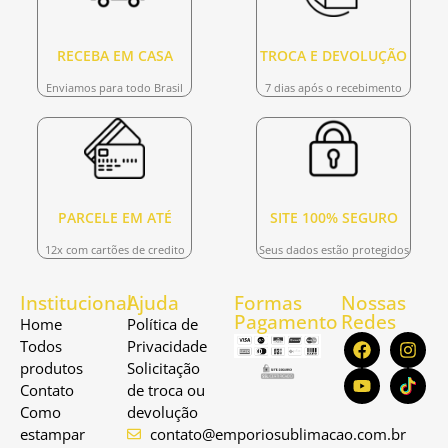
RECEBA EM CASA
TROCA E DEVOLUÇÃO
Enviamos para todo Brasil
7 dias após o recebimento
PARCELE EM ATÉ
SITE 100% SEGURO
12x com cartões de credito
Seus dados estão protegidos
Institucional
Ajuda
Formas
Nossas
Pagamento
Redes
Home
Política de
Todos
Privacidade
produtos
Solicitação
Contato
de troca ou
Como
devolução
estampar
contato@emporiosublimacao.com.br