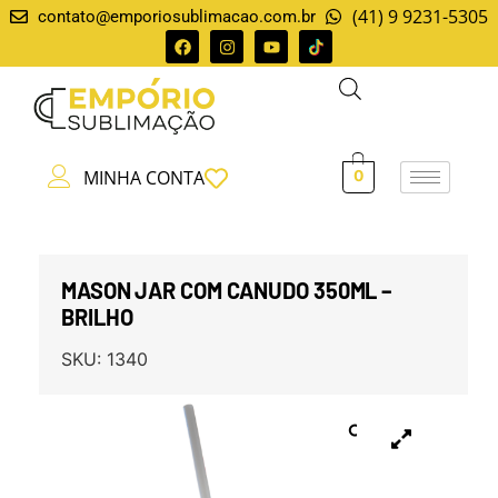
(41) 9 9231-5305
contato@emporiosublimacao.com.br
MINHA CONTA
0
MASON JAR COM CANUDO 350ML –
BRILHO
SKU:
1340