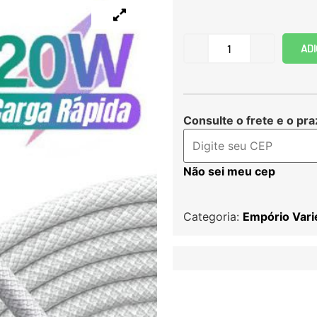
ADI
Consulte o frete e o pra
Não sei meu cep
Categoria:
Empório Var