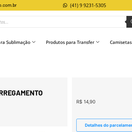
(41) 9 9231-5305
o.com.br
ara Sublimação
Produtos para Transfer
Camisetas
CARREGAMENTO
R$
14,90
Detalhes do parcelame