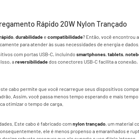
rregamento Rápido 20W Nylon Trançado
rápido
,
durabilidade
e
compatibilidade
? Então, você encontrou a
ficamente para atender às suas necessidades de energia e dados
sitivos com portas USB-C, incluindo
smartphones
,
tablets
,
noteb
isso, a
reversibilidade
dos conectores USB-C facilita a conexão,
 este cabo permite que você recarregue seus dispositivos compat
padrão. Assim, você passa menos tempo esperando e mais tempo
a otimizar o tempo de carga.
idades. Este cabo é fabricado com
nylon trançado
, um material c
 Consequentemente, ele é menos propenso a emaranhados e rup
design robusto assegura que ele suporte o uso diário intenso.