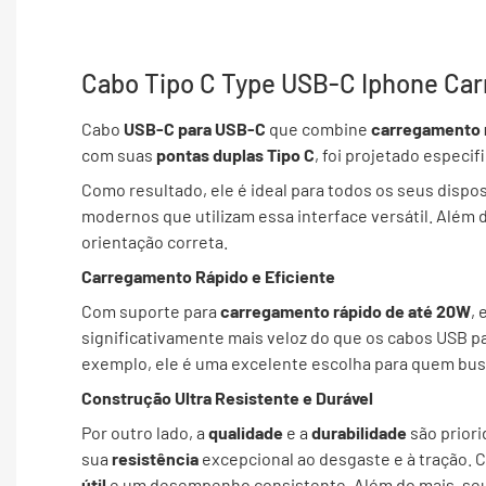
Cabo Tipo C Type USB-C Iphone Ca
Cabo
USB-C para USB-C
que combine
carregamento 
com suas
pontas duplas Tipo C
, foi projetado especi
Como resultado, ele é ideal para todos os seus dispo
modernos que utilizam essa interface versátil. Além d
orientação correta.
Carregamento Rápido e Eficiente
Com suporte para
carregamento rápido de até 20W
,
significativamente mais veloz do que os cabos USB 
exemplo, ele é uma excelente escolha para quem busc
Construção Ultra Resistente e Durável
Por outro lado, a
qualidade
e a
durabilidade
são prior
sua
resistência
excepcional ao desgaste e à tração.
útil
e um desempenho consistente. Além do mais, seu 