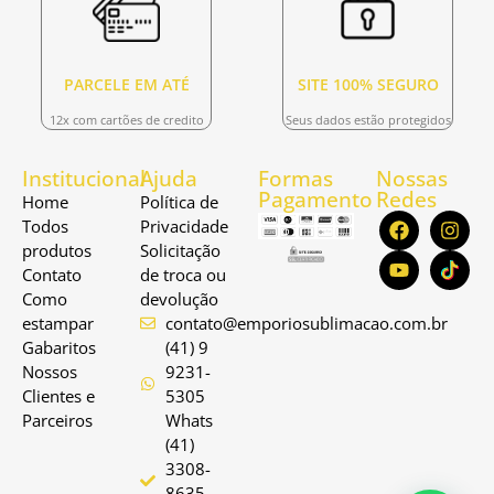
PARCELE EM ATÉ
SITE 100% SEGURO
12x com cartões de credito
Seus dados estão protegidos
Institucional
Ajuda
Formas
Nossas
Pagamento
Redes
Home
Política de
Todos
Privacidade
produtos
Solicitação
Contato
de troca ou
Como
devolução
estampar
contato@emporiosublimacao.com.br
Gabaritos
(41) 9
Nossos
9231-
Clientes e
5305
Parceiros
Whats
(41)
3308-
8635