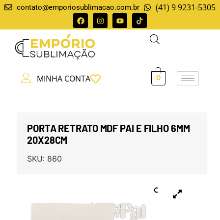
(41) 9 9231-5305
contato@emporiosublimacao.com.br
MINHA CONTA
0
PORTA RETRATO MDF PAI E FILHO 6MM
20X28CM
SKU:
860