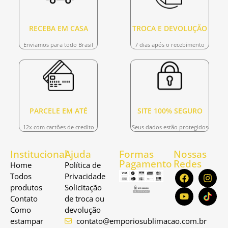
RECEBA EM CASA
TROCA E DEVOLUÇÃO
Enviamos para todo Brasil
7 dias após o recebimento
PARCELE EM ATÉ
SITE 100% SEGURO
12x com cartões de credito
Seus dados estão protegidos
Institucional
Ajuda
Formas
Nossas
Pagamento
Redes
Home
Política de
Todos
Privacidade
produtos
Solicitação
Contato
de troca ou
Como
devolução
estampar
contato@emporiosublimacao.com.br