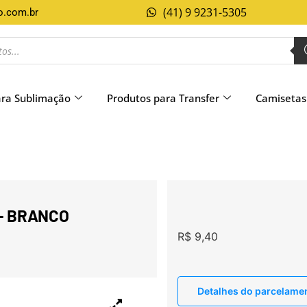
(41) 9 9231-5305
o.com.br
ara Sublimação
Produtos para Transfer
Camisetas
– BRANCO
R$
9,40
Detalhes do parcelame