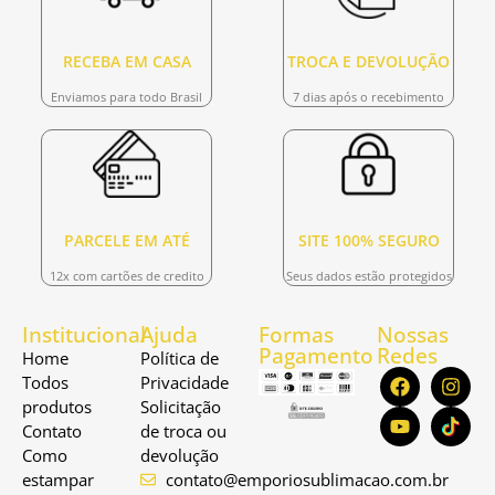
RECEBA EM CASA
TROCA E DEVOLUÇÃO
Enviamos para todo Brasil
7 dias após o recebimento
PARCELE EM ATÉ
SITE 100% SEGURO
12x com cartões de credito
Seus dados estão protegidos
Institucional
Ajuda
Formas
Nossas
Pagamento
Redes
Home
Política de
Todos
Privacidade
produtos
Solicitação
Contato
de troca ou
Como
devolução
estampar
contato@emporiosublimacao.com.br