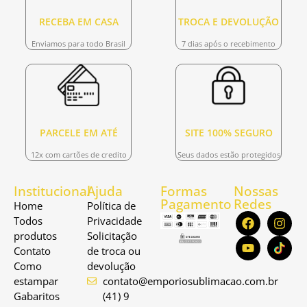
RECEBA EM CASA
TROCA E DEVOLUÇÃO
Enviamos para todo Brasil
7 dias após o recebimento
PARCELE EM ATÉ
SITE 100% SEGURO
12x com cartões de credito
Seus dados estão protegidos
Institucional
Ajuda
Formas
Nossas
Pagamento
Redes
Home
Política de
Todos
Privacidade
produtos
Solicitação
Contato
de troca ou
Como
devolução
estampar
contato@emporiosublimacao.com.br
Gabaritos
(41) 9