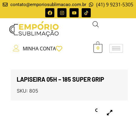
(41) 9 9231-5305
contato@emporiosublimacao.com.br
MINHA CONTA
0
LAPISEIRA 05H – 185 SUPER GRIP
SKU:
805