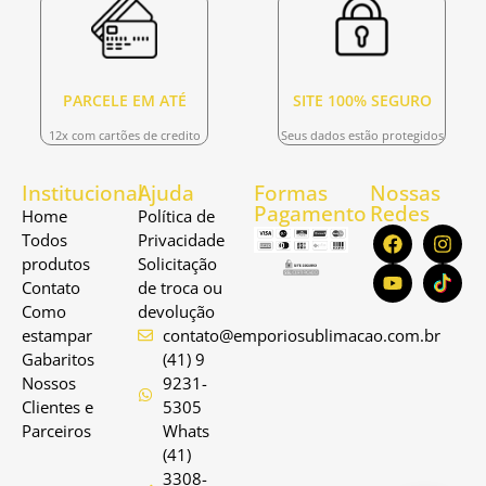
PARCELE EM ATÉ
SITE 100% SEGURO
12x com cartões de credito
Seus dados estão protegidos
Institucional
Ajuda
Formas
Nossas
Pagamento
Redes
Home
Política de
Todos
Privacidade
produtos
Solicitação
Contato
de troca ou
Como
devolução
estampar
contato@emporiosublimacao.com.br
Gabaritos
(41) 9
Nossos
9231-
Clientes e
5305
Parceiros
Whats
(41)
3308-