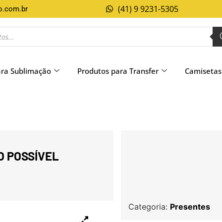
(41) 9 9231-5305
o.com.br
ara Sublimação
Produtos para Transfer
Camisetas
O POSSÍVEL
Categoria:
Presentes