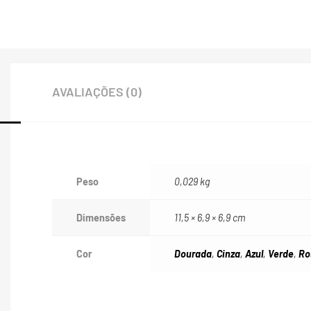
AVALIAÇÕES (0)
Peso
0,029 kg
Dimensões
11,5 × 6,9 × 6,9 cm
Cor
Dourada
,
Cinza
,
Azul
,
Verde
,
Ro