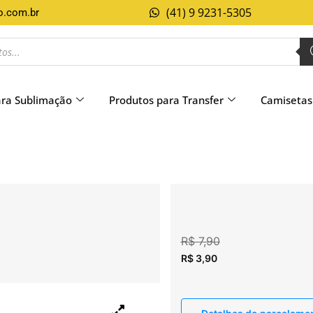
(41) 9 9231-5305
o.com.br
ara Sublimação
Produtos para Transfer
Camisetas
R$
7,90
R$
3,90