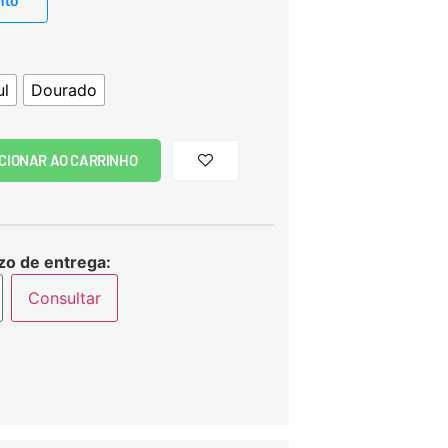
nto
ul
Dourado
CIONAR AO CARRINHO
zo de entrega:
Consultar