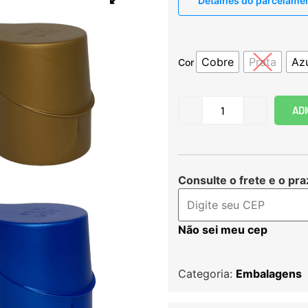
Detalhes do parcelame
Cobre
Prata
Az
Cor
ADI
Consulte o frete e o pra
Não sei meu cep
Categoria:
Embalagens