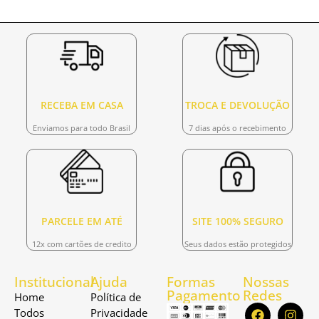
RECEBA EM CASA
TROCA E DEVOLUÇÃO
Enviamos para todo Brasil
7 dias após o recebimento
PARCELE EM ATÉ
SITE 100% SEGURO
12x com cartões de credito
Seus dados estão protegidos
Institucional
Ajuda
Formas
Nossas
Pagamento
Redes
Home
Política de
Todos
Privacidade