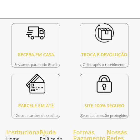
RECEBA EM CASA
TROCA E DEVOLUÇÃO
Enviamos para todo Brasil
7 dias após o recebimento
PARCELE EM ATÉ
SITE 100% SEGURO
12x com cartões de credito
Seus dados estão protegidos
Institucional
Ajuda
Formas
Nossas
Pagamento
Redes
Home
Política de