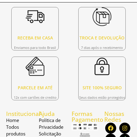
RECEBA EM CASA
TROCA E DEVOLUÇÃO
Enviamos para todo Brasil
7 dias após o recebimento
PARCELE EM ATÉ
SITE 100% SEGURO
12x com cartões de credito
Seus dados estão protegidos
Institucional
Ajuda
Formas
Nossas
Pagamento
Redes
Home
Política de
Todos
Privacidade
produtos
Solicitação