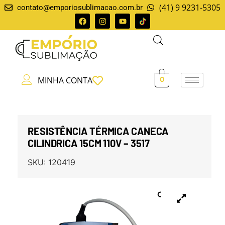
(41) 9 9231-5305
contato@emporiosublimacao.com.br
MINHA CONTA
0
RESISTÊNCIA TÉRMICA CANECA
CILINDRICA 15CM 110V – 3517
SKU:
120419