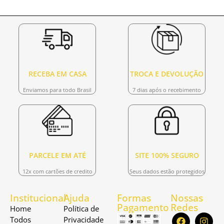
RECEBA EM CASA
TROCA E DEVOLUÇÃO
Enviamos para todo Brasil
7 dias após o recebimento
PARCELE EM ATÉ
SITE 100% SEGURO
12x com cartões de credito
Seus dados estão protegidos
Institucional
Ajuda
Formas
Nossas
Pagamento
Redes
Home
Política de
Todos
Privacidade