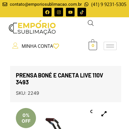
(41) 9 9231-5305
contato@emporiosublimacao.com.br
MINHA CONTA
0
PRENSA BONÉ E CANETA LIVE 110V
3493
SKU:
2249
0%
OFF