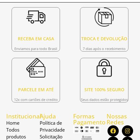
RECEBA EM CASA
TROCA E DEVOLUÇÃO
Enviamos para todo Brasil
7 dias após o recebimento
PARCELE EM ATÉ
SITE 100% SEGURO
12x com cartões de credito
Seus dados estão protegidos
Institucional
Ajuda
Formas
Nossas
Pagamento
Redes
Home
Política de
Todos
Privacidade
produtos
Solicitação