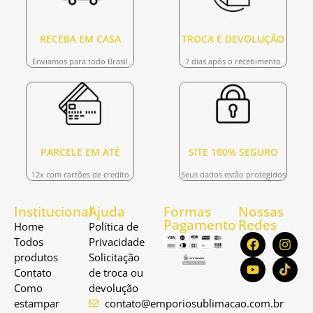
RECEBA EM CASA
TROCA E DEVOLUÇÃO
Enviamos para todo Brasil
7 dias após o recebimento
PARCELE EM ATÉ
SITE 100% SEGURO
12x com cartões de credito
Seus dados estão protegidos
Institucional
Ajuda
Formas
Nossas
Pagamento
Redes
Home
Política de
Todos
Privacidade
produtos
Solicitação
Contato
de troca ou
Como
devolução
estampar
contato@emporiosublimacao.com.br