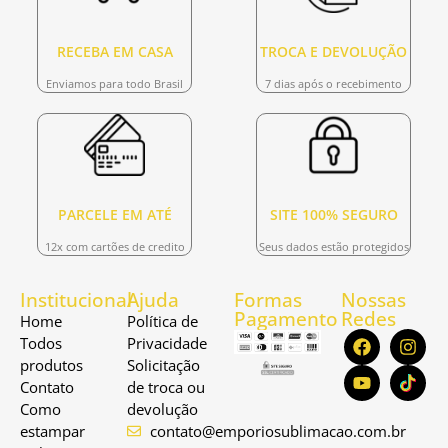
RECEBA EM CASA
TROCA E DEVOLUÇÃO
Enviamos para todo Brasil
7 dias após o recebimento
PARCELE EM ATÉ
SITE 100% SEGURO
12x com cartões de credito
Seus dados estão protegidos
Institucional
Ajuda
Formas
Nossas
Pagamento
Redes
Home
Política de
Todos
Privacidade
produtos
Solicitação
Contato
de troca ou
Como
devolução
estampar
contato@emporiosublimacao.com.br