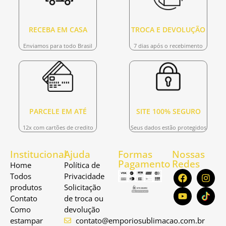
RECEBA EM CASA
TROCA E DEVOLUÇÃO
Enviamos para todo Brasil
7 dias após o recebimento
PARCELE EM ATÉ
SITE 100% SEGURO
12x com cartões de credito
Seus dados estão protegidos
Institucional
Ajuda
Formas
Nossas
Pagamento
Redes
Home
Política de
Todos
Privacidade
produtos
Solicitação
Contato
de troca ou
Como
devolução
estampar
contato@emporiosublimacao.com.br