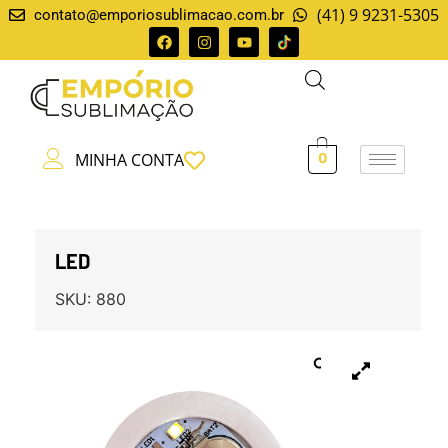
(41) 9 9231-5305
contato@emporiosublimacao.com.br
MINHA CONTA
0
LED
SKU:
880